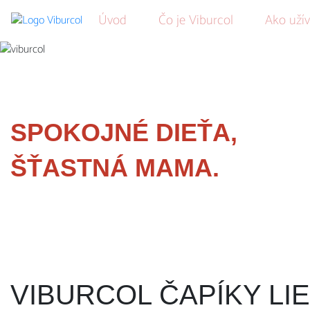
Úvod
(current)
Čo je Viburcol
Ako uží
SPOKOJNÉ DIEŤA,
ŠŤASTNÁ MAMA.
VIBURCOL ČAPÍKY LI