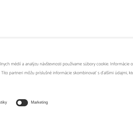
álnych médií a analýzu návštevnosti používame súbory cookie. Informácie o
dporúčame
 Títo partneri môžu príslušné informácie skombinovať s ďalšími údajmi, ktor
stiky
Marketing
Euphorbium
Na uvoľnenie dýchania nosom pri vazomotorickej a sennej
nádche, doplnková liečba pri ozéne.