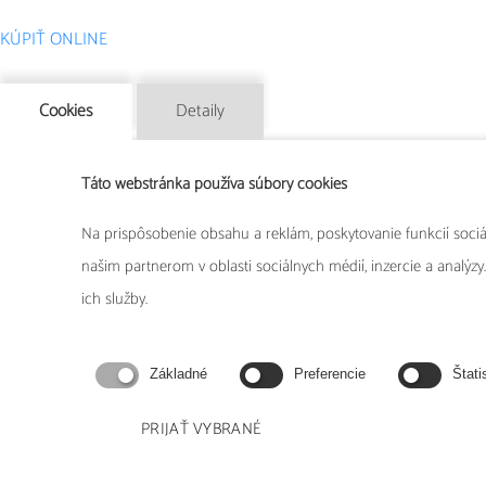
KÚPIŤ ONLINE
Cookies
Detaily
Táto webstránka používa súbory cookies
Na prispôsobenie obsahu a reklám, poskytovanie funkcií soci
Od spoločnosti HEEL tiež o
našim partnerom v oblasti sociálnych médií, inzercie a analýzy.
ich služby.
Základné
Preferencie
Štati
Lymphomyosot
PRIJAŤ VYBRANÉ
Na podporu imunity, lymfodrenáž.