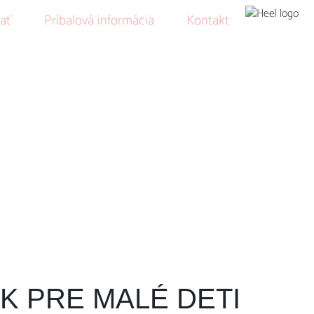
vať
Príbalová informácia
Kontakt
EK PRE MALÉ DETI