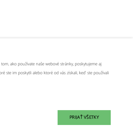
 tom, ako používate naše webové stránky, poskytujeme aj
é ste im poskytli alebo ktoré od vás získali, keď ste používali
Engystol
PRIJAŤ VŠETKY
Pri chrípke a pri iných vírusových ochoreniach