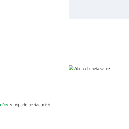
teľov
.
V prípade nežiaducich